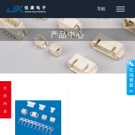
导航
产品中心
分
类
列
表