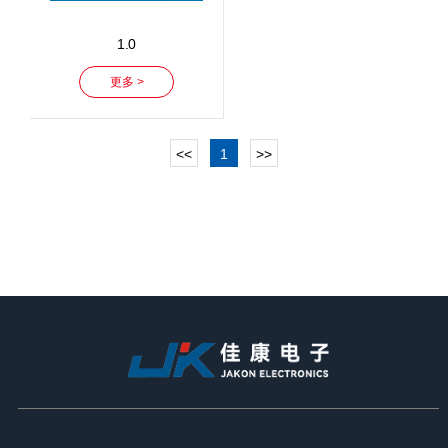
1.0
更多 >
<<
1
>>