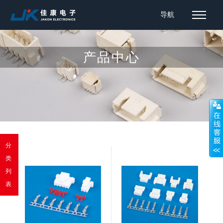
导航
产品中心
分
类
列
表